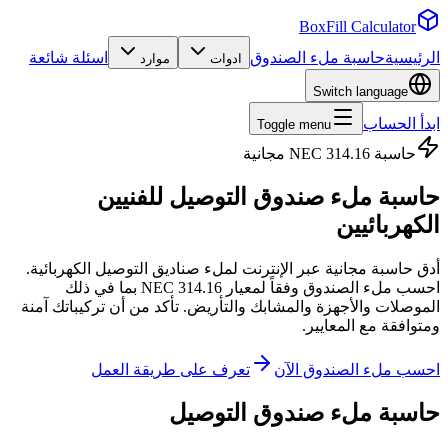
BoxFill Calculator
الرئيسية
حاسبة ملء الصندوق
اسئلة شائعة
ادوات
موارد
Switch language
ابدأ الحساب
Toggle menu
حاسبة NEC 314.16 مجانية
حاسبة ملء صندوق التوصيل
للفنيين
الكهربائيين
أدق حاسبة مجانية عبر الإنترنت لملء صناديق التوصيل الكهربائية.
احسب ملء الصندوق وفقاً لمعيار NEC 314.16 بما في ذلك
الموصلات والأجهزة والمشابك والتأريض. تأكد من أن تركيباتك آمنة
ومتوافقة مع المعايير.
احسب ملء الصندوق الآن
تعرف على طريقة العمل
حاسبة ملء صندوق التوصيل