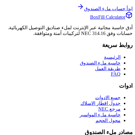
ابدأ حساب ملء الصندوق
BoxFill Calculator
أدق حاسبة مجانية عبر الإنترنت لملء صناديق التوصيل الكهربائية.
حسابات وفق NEC 314.16 لتركيبات آمنة ومتوافقة.
روابط سريعة
الرئيسية
حاسبة ملء الصندوق
طريقة العمل
FAQ
ادوات
جميع الادوات
جدول اقطار الاسلاك
مرجع NEC
حاسبة ملء المواسير
محول الحجم
مصادر ملء الصندوق