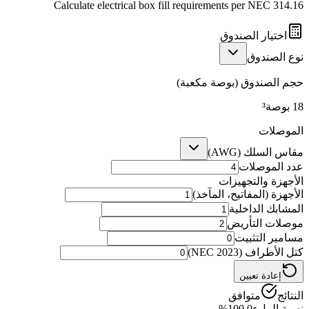
Calculate electrical box fill requirements per NEC 314.16
اختيار الصندوق
نوع الصندوق
حجم الصندوق (بوصة مكعبة)
18
بوصة³
الموصلات
مقاس السلك (AWG)
عدد الموصلات
الأجهزة والتجهيزات
الأجهزة (المفاتيح، المآخذ)
المشابك الداخلية
موصلات التأريض
مسامير التثبيت
كتل الأطراف (NEC 2023)
إعادة تعيين
النتائج
متوافق
نسبة الملء
100.0
%