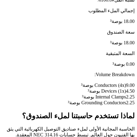
إجمالي الملء المطلوب
18.00
بوصة³
سعة الصندوق
18.00
بوصة³
السعة المتبقية
0.00
بوصة³
Volume Breakdown:
9.00
x)
4
Conductors (
بوصة³
4.50
x)
1
Devices (
بوصة³
2.25
Internal Clamps
بوصة³
2.25
Grounding Conductors
بوصة³
لماذا تستخدم حاسبتنا لملء الصندوق؟
الحاسبة المجانية الأولى لملء صناديق التوصيل الكهربائية التي يثق
بها الفنيون حول العالم. تبسط حسابات NEC 314.16 المعقدة.