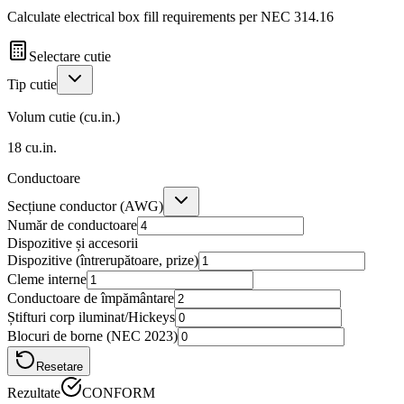
Calculate electrical box fill requirements per NEC 314.16
Selectare cutie
Tip cutie
Volum cutie (cu.in.)
18
cu.in.
Conductoare
Secțiune conductor (AWG)
Număr de conductoare
Dispozitive și accesorii
Dispozitive (întrerupătoare, prize)
Cleme interne
Conductoare de împământare
Știfturi corp iluminat/Hickeys
Blocuri de borne (NEC 2023)
Resetare
Rezultate
CONFORM