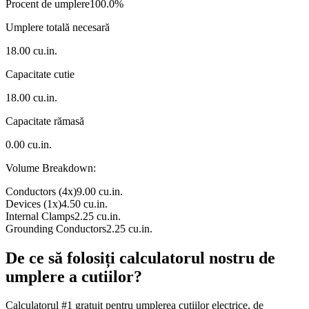
Procent de umplere
100.0
%
Umplere totală necesară
18.00
cu.in.
Capacitate cutie
18.00
cu.in.
Capacitate rămasă
0.00
cu.in.
Volume Breakdown:
Conductors (
4
x)
9.00
cu.in.
Devices (
1
x)
4.50
cu.in.
Internal Clamps
2.25
cu.in.
Grounding Conductors
2.25
cu.in.
De ce să folosiți calculatorul nostru de
umplere a cutiilor?
Calculatorul #1 gratuit pentru umplerea cutiilor electrice, de