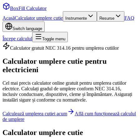
BoxFill Calculator
Acasă
Calculator umplere cutie
FAQ
Instrumente
Resurse
Switch language
Începe calculul
Toggle menu
Calculator gratuit NEC 314.16 pentru umplerea cutiilor
Calculator umplere cutie
pentru
electricieni
Cel mai precis calculator online gratuit pentru umplerea cutiilor
electrice. Calculați gradul de umplere conform NEC 314.16,
inclusiv conductoare, dispozitive, cleme și împământare. Asigurați
instalări sigure și conforme cu normativele.
Calculează umplerea cutiei acum
Află cum funcționează calculul
de umplere
Calculator umplere cutie